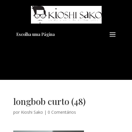
Pensando em transformar seu
+
Visual??
Agende pelo Whatsapp
Escolha uma Página
longbob curto (48)
por
Kioshi Sako
|
0 Comentários