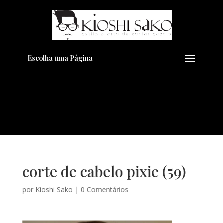
Pensando em transformar seu
+
Visual??
Agende pelo Whatsapp
Escolha uma Página
corte de cabelo pixie (59)
por
Kioshi Sako
|
0 Comentários