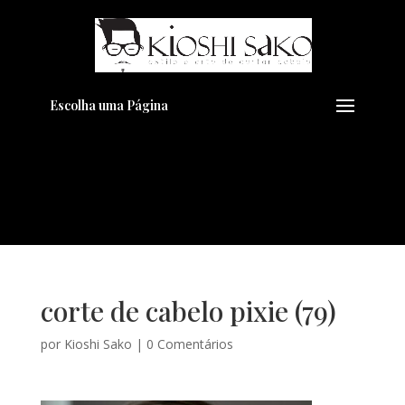
Pensando em transformar seu
+
Visual??
Agende pelo Whatsapp
Escolha uma Página
corte de cabelo pixie (79)
por
Kioshi Sako
|
0 Comentários