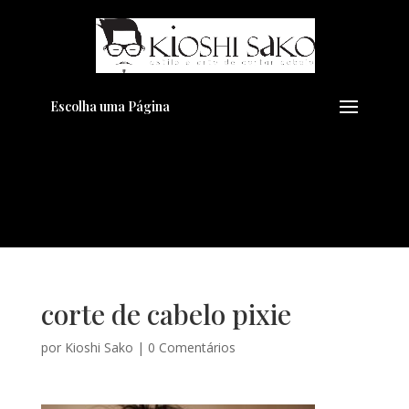
Pensando em transformar seu
+
Visual??
Agende pelo Whatsapp
Escolha uma Página
corte de cabelo pixie
por
Kioshi Sako
|
0 Comentários