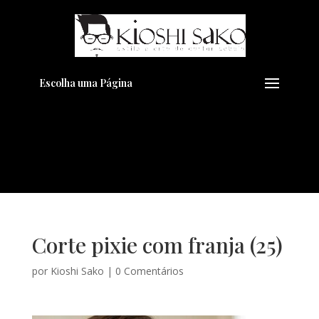
Pensando em transformar seu
+
Visual??
Agende pelo Whatsapp
Escolha uma Página
Corte pixie com franja (25)
por
Kioshi Sako
|
0 Comentários