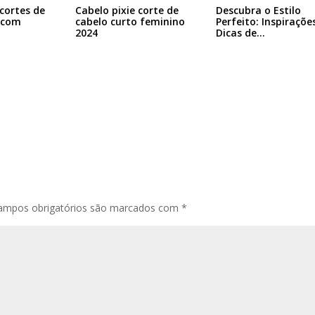
cortes de
Cabelo pixie corte de
Descubra o Estilo
 com
cabelo curto feminino
Perfeito: Inspiraçõe
…
2024
Dicas de…
ampos obrigatórios são marcados com
*