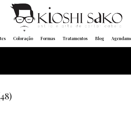
Pensando em transformar seu Visual??
Agende pelo Whatsapp
tes
Coloração
Formas
Tratamentos
Blog
Agendame
(48)