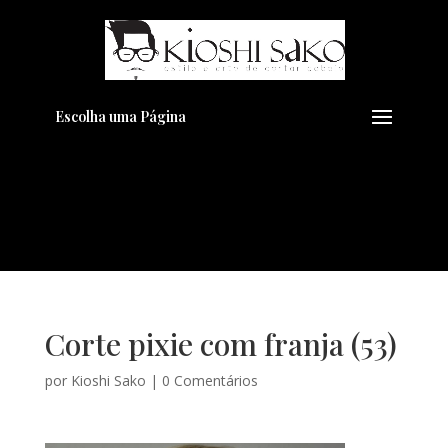
Pensando em transformar seu
+
Visual??
Agende pelo Whatsapp
Escolha uma Página
Corte pixie com franja (53)
por
Kioshi Sako
|
0 Comentários