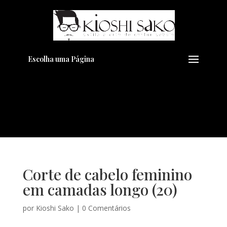
Pensando em transformar seu
+
Visual??
Agende pelo Whatsapp
Escolha uma Página
Corte de cabelo feminino
em camadas longo (20)
por
Kioshi Sako
|
0 Comentários