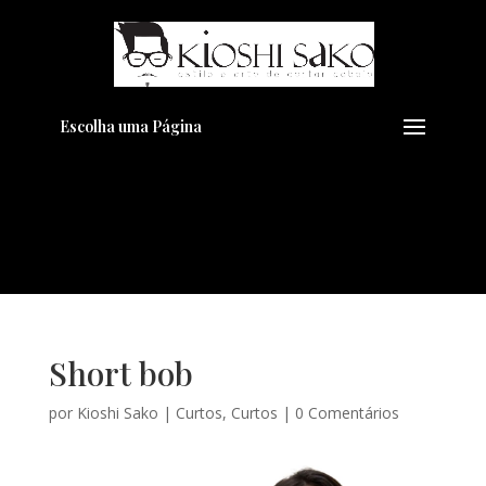
Pensando em transformar seu
+
Visual??
Agende pelo Whatsapp
Escolha uma Página
Short bob
por
Kioshi Sako
|
Curtos
,
Curtos
|
0 Comentários