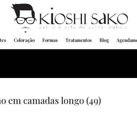
Pensando em transformar seu Visual??
Agende pelo Whatsapp
tes
Coloração
Formas
Tratamentos
Blog
Agendame
no em camadas longo (49)