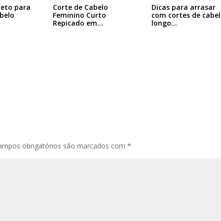
Dicas para arrasar
leto para
Corte de Cabelo
com cortes de cabe
abelo
Feminino Curto
longo…
Repicado em
Camadas:…
ampos obrigatórios são marcados com
*