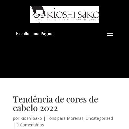
Pensando em transformar seu
+
Visual??
Agende pelo Whatsapp
Escolha uma Página
Tendência de cores de
cabelo 2022
por
Kioshi Sako
|
Tons para Morenas
,
Uncategorized
|
0 Comentários