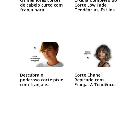
Os melhores cortes
O Guia Completo do
de cabelo curto com
Corte Low Fade:
franja para…
Tendências, Estilos
Corte Chanel
Descubra o
Repicado com
poderoso corte pixie
Franja: A Tendência
com franja e
que…
arrase…