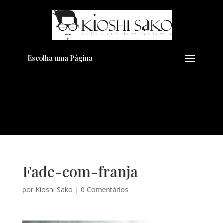
Pensando em transformar seu
+
Visual??
Agende pelo Whatsapp
Escolha uma Página
Fade-com-franja
por
Kioshi Sako
|
0 Comentários