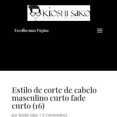
Pensando em transformar seu
+
Visual??
Agende pelo Whatsapp
Escolha uma Página
Estilo de corte de cabelo
masculino curto fade
curto (16)
por
Kioshi Sako
|
0 Comentários