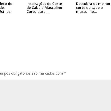
leto do
Inspirações de Corte
Descubra os melhor
de:
de Cabelo Masculino
corte de cabelo
stilos
Curto para…
masculino…
ampos obrigatórios são marcados com
*