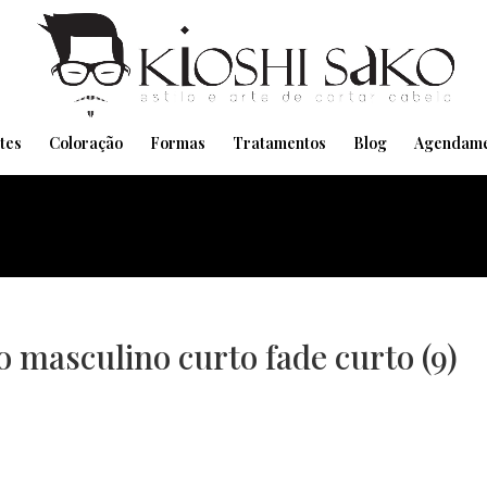
Pensando em transformar seu Visual??
Agende pelo Whatsapp
tes
Coloração
Formas
Tratamentos
Blog
Agendame
lo masculino curto fade curto (9)