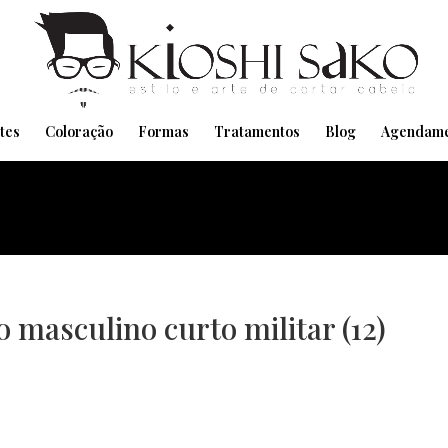
Pensando em transformar seu Visual??
Agende pelo Whatsapp
tes
Coloração
Formas
Tratamentos
Blog
Agendame
o masculino curto militar (12)