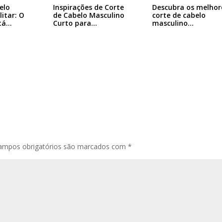
elo
Inspirações de Corte
Descubra os melhor
itar: O
de Cabelo Masculino
corte de cabelo
stá…
Curto para…
masculino…
ampos obrigatórios são marcados com
*