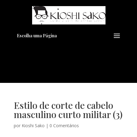
Pensando em transformar seu
+
Visual??
Agende pelo Whatsapp
Escolha uma Página
Estilo de corte de cabelo
masculino curto militar (3)
por
Kioshi Sako
|
0 Comentários