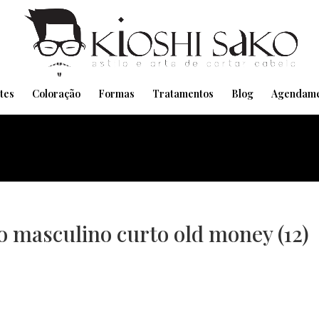
Pensando em transformar seu Visual??
Agende pelo Whatsapp
tes
Coloração
Formas
Tratamentos
Blog
Agendame
lo masculino curto old money (12)