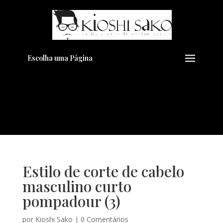
Pensando em transformar seu
+
Visual??
Agende pelo Whatsapp
Escolha uma Página
Estilo de corte de cabelo
masculino curto
pompadour (3)
por
Kioshi Sako
|
0 Comentários