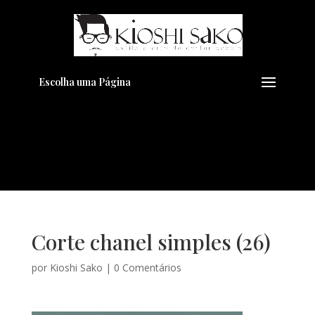
Pensando em transformar seu
+
Visual??
Agende pelo Whatsapp
Escolha uma Página
Corte chanel simples (26)
por
Kioshi Sako
|
0 Comentários