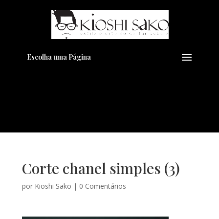
Pensando em transformar seu
+
Visual??
Agende pelo Whatsapp
Escolha uma Página
Corte chanel simples (3)
por
Kioshi Sako
|
0 Comentários