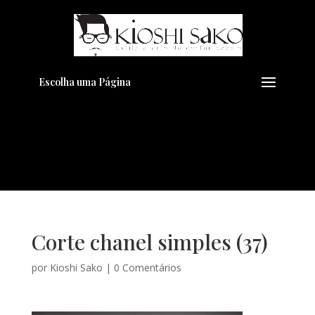
Pensando em transformar seu
+
Visual??
Agende pelo Whatsapp
Escolha uma Página
Corte chanel simples (37)
por
Kioshi Sako
|
0 Comentários