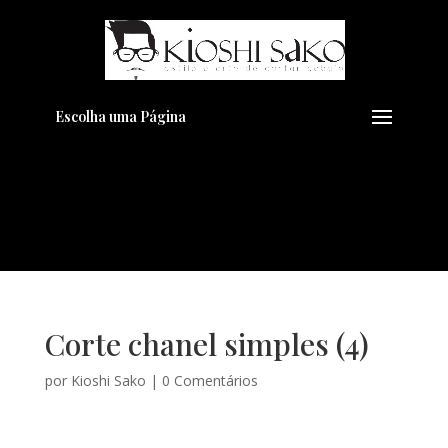
Pensando em transformar seu
+
Visual??
Agende pelo Whatsapp
Escolha uma Página
Corte chanel simples (4)
por
Kioshi Sako
|
0 Comentários