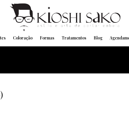
Pensando em transformar seu Visual??
Agende pelo Whatsapp
tes
Coloração
Formas
Tratamentos
Blog
Agendame
)