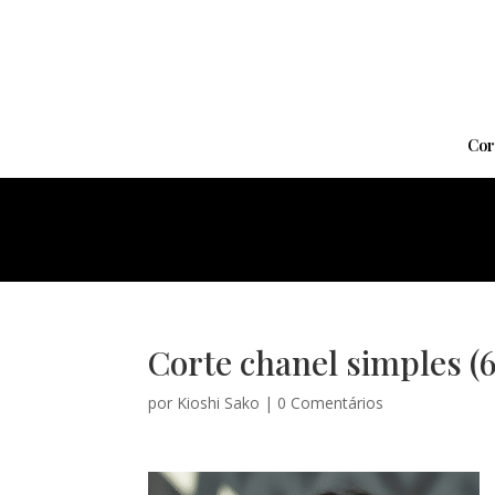
Cor
Corte chanel simples (6
por
Kioshi Sako
|
0 Comentários