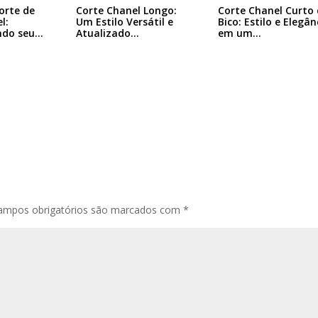
Corte Chanel Curto 
orte de
Corte Chanel Longo:
Bico: Estilo e Elegân
l:
Um Estilo Versátil e
em um…
ndo seu…
Atualizado…
ampos obrigatórios são marcados com
*