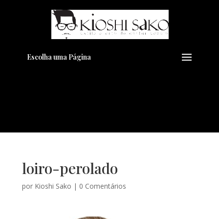
Pensando em transformar seu
+
Visual??
Agende pelo Whatsapp
Escolha uma Página
loiro-perolado
por
Kioshi Sako
|
0 Comentários