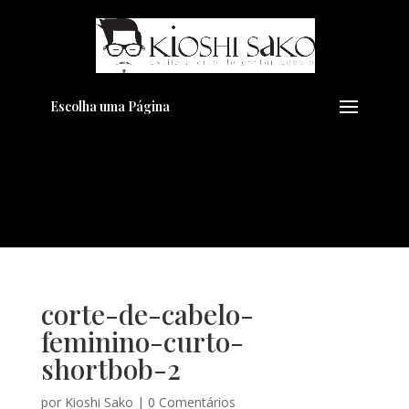
Pensando em transformar seu
+
Visual??
Agende pelo Whatsapp
Escolha uma Página
corte-de-cabelo-
feminino-curto-
shortbob-2
por
Kioshi Sako
|
0 Comentários