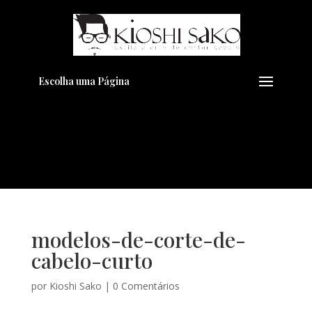
Pensando em transformar seu
+
Visual??
Agende pelo Whatsapp
Escolha uma Página
modelos-de-corte-de-
cabelo-curto
por
Kioshi Sako
|
0 Comentários