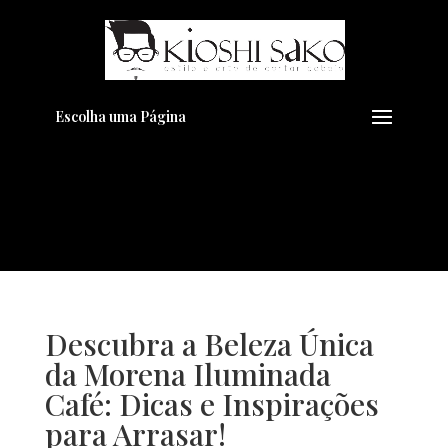
Pensando em transformar seu
+
Visual??
Agende pelo Whatsapp
Escolha uma Página
Descubra a Beleza Única
da Morena Iluminada
Café: Dicas e Inspirações
para Arrasar!