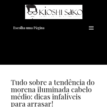
Pensando em transformar seu
+
Visual??
Agende pelo Whatsapp
Escolha uma Página
Tudo sobre a tendência do
morena iluminada cabelo
médio: dicas infalíveis
para arrasar!