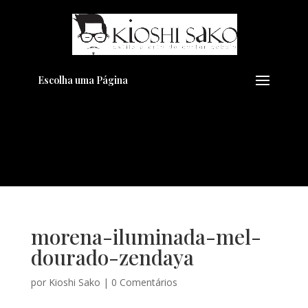
Pensando em transformar seu
+
Visual??
Agende pelo Whatsapp
Escolha uma Página
morena-iluminada-mel-
dourado-zendaya
por
Kioshi Sako
|
0 Comentários