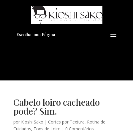
Pensando em transformar seu
+
Visual??
Agende pelo Whatsapp
Escolha uma Página
Cabelo loiro cacheado
pode? Sim.
por
Kioshi Sako
|
Cortes por Textura
,
Rotina de
Cuidados
,
Tons de Loiro
|
0 Comentários