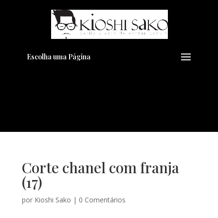
Pensando em transformar seu
+
Visual??
Agende pelo Whatsapp
Escolha uma Página
Corte chanel com franja
(17)
por
Kioshi Sako
|
0 Comentários