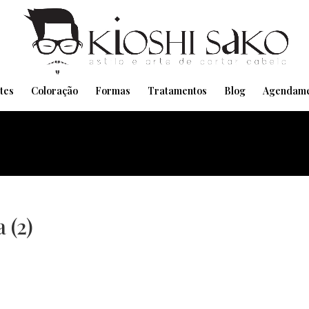
Pensando em transformar seu Visual??
Agende pelo Whatsapp
tes
Coloração
Formas
Tratamentos
Blog
Agendame
 (2)