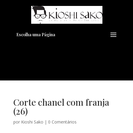
Pensando em transformar seu
+
Visual??
Agende pelo Whatsapp
Escolha uma Página
Corte chanel com franja
(26)
por
Kioshi Sako
|
0 Comentários