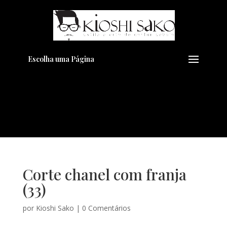
Pensando em transformar seu
+
Visual??
Agende pelo Whatsapp
Escolha uma Página
Corte chanel com franja
(33)
por
Kioshi Sako
|
0 Comentários