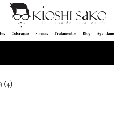
Pensando em transformar seu Visual??
Agende pelo Whatsapp
tes
Coloração
Formas
Tratamentos
Blog
Agendame
 (4)