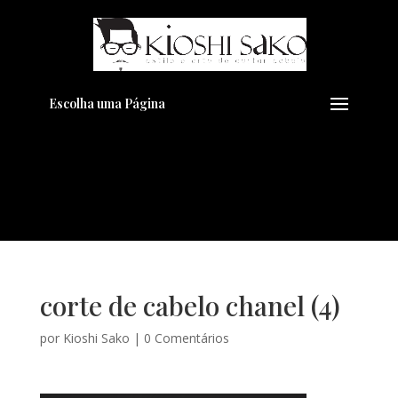
Pensando em transformar seu
+
Visual??
Agende pelo Whatsapp
Escolha uma Página
corte de cabelo chanel (4)
por
Kioshi Sako
|
0 Comentários