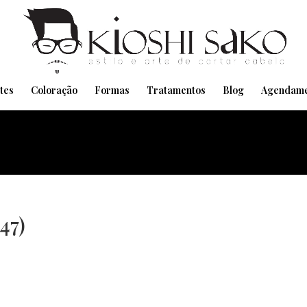
Pensando em transformar seu Visual??
Agende pelo Whatsapp
tes
Coloração
Formas
Tratamentos
Blog
Agendame
47)