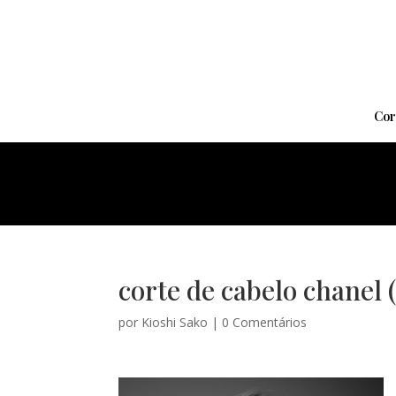
Cor
corte de cabelo chanel (
por
Kioshi Sako
|
0 Comentários