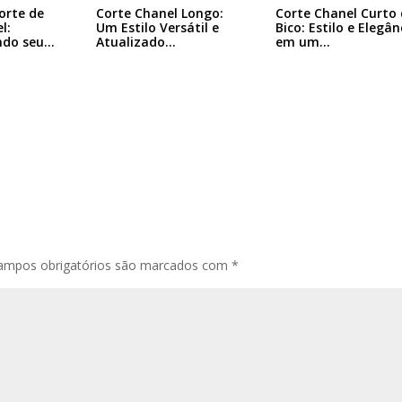
Corte Chanel Curto 
orte de
Corte Chanel Longo:
Bico: Estilo e Elegân
l:
Um Estilo Versátil e
em um…
ndo seu…
Atualizado…
ampos obrigatórios são marcados com
*