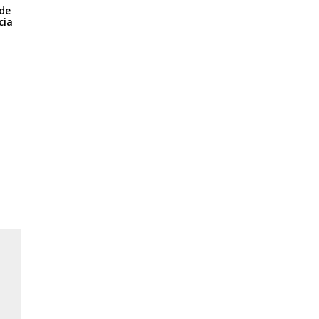
de
cia