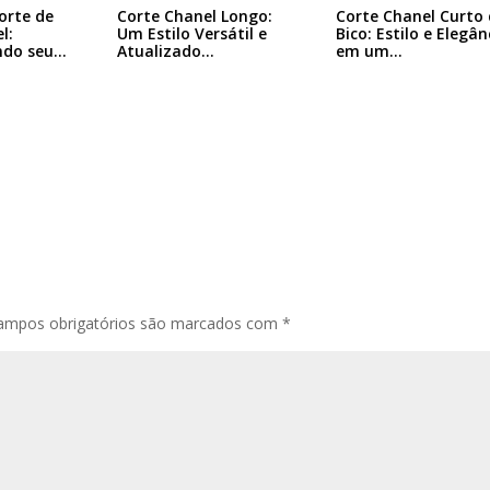
Corte Chanel Curto 
orte de
Corte Chanel Longo:
Bico: Estilo e Elegân
l:
Um Estilo Versátil e
em um…
ndo seu…
Atualizado…
ampos obrigatórios são marcados com
*