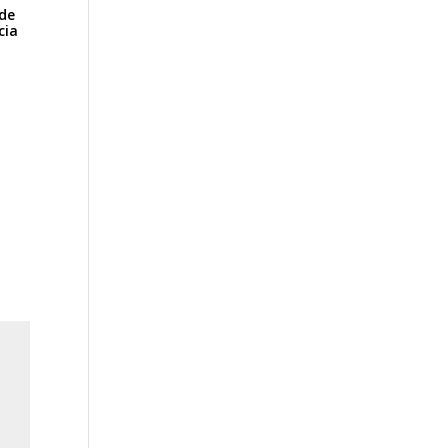
de
cia