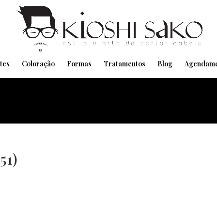
Pensando em transformar seu Visual??
Agende pelo Whatsapp
tes
Coloração
Formas
Tratamentos
Blog
Agendame
51)