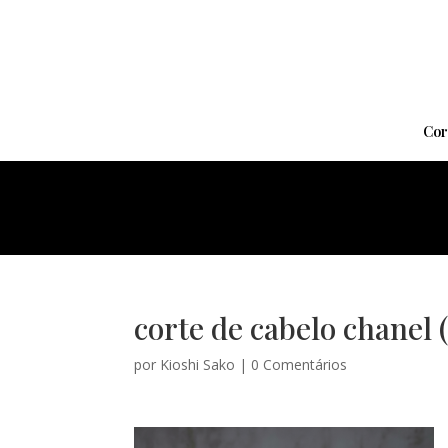
Cor
corte de cabelo chanel (
por
Kioshi Sako
|
0 Comentários