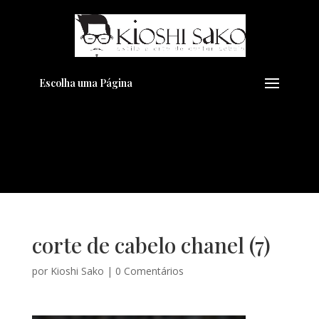
Pensando em transformar seu
+
Visual??
Agende pelo Whatsapp
Escolha uma Página
corte de cabelo chanel (7)
por
Kioshi Sako
|
0 Comentários