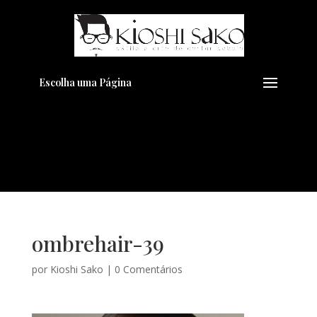
Pensando em transformar seu
+
Visual??
Agende pelo Whatsapp
Escolha uma Página
ombrehair-39
por
Kioshi Sako
|
0 Comentários