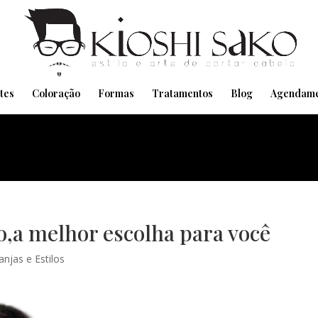
Pensando em transformar seu Visual??
Agende pelo Whatsapp
tes
Coloração
Formas
Tratamentos
Blog
Agendame
o,a melhor escolha para você
anjas e Estilos