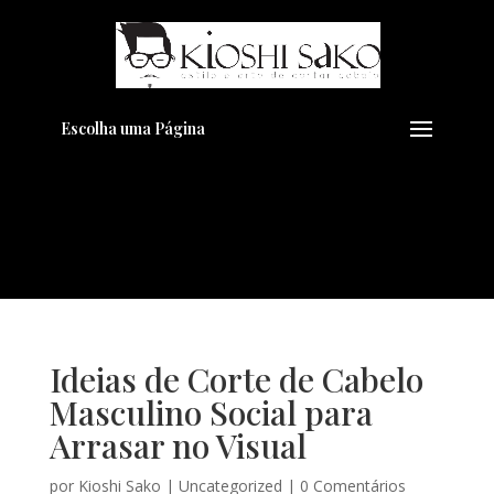
Pensando em transformar seu
+
Visual??
Agende pelo Whatsapp
Escolha uma Página
Ideias de Corte de Cabelo
Masculino Social para
Arrasar no Visual
por
Kioshi Sako
|
Uncategorized
|
0 Comentários