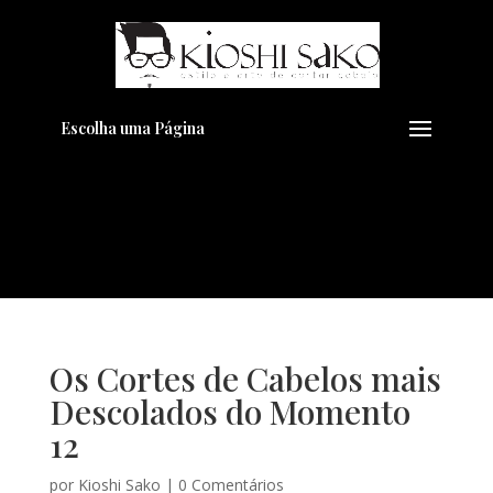
Pensando em transformar seu
+
Visual??
Agende pelo Whatsapp
Escolha uma Página
Os Cortes de Cabelos mais
Descolados do Momento
12
por
Kioshi Sako
|
0 Comentários