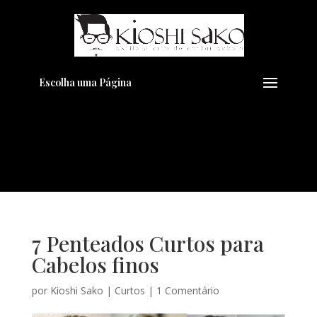
Pensando em transformar seu
+
Visual??
Agende pelo Whatsapp
Escolha uma Página
7 Penteados Curtos para
Cabelos finos
por
Kioshi Sako
|
Curtos
|
1 Comentário