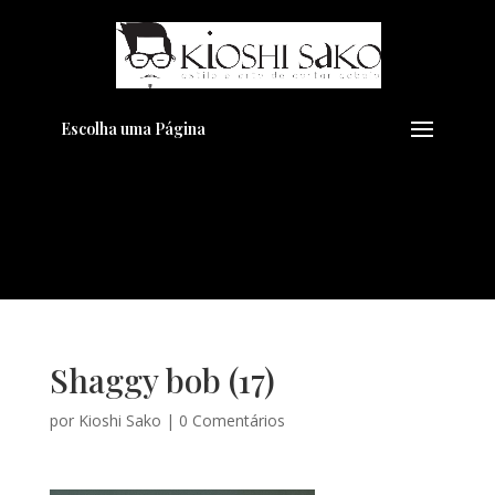
Pensando em transformar seu
+
Visual??
Agende pelo Whatsapp
Escolha uma Página
Shaggy bob (17)
por
Kioshi Sako
|
0 Comentários