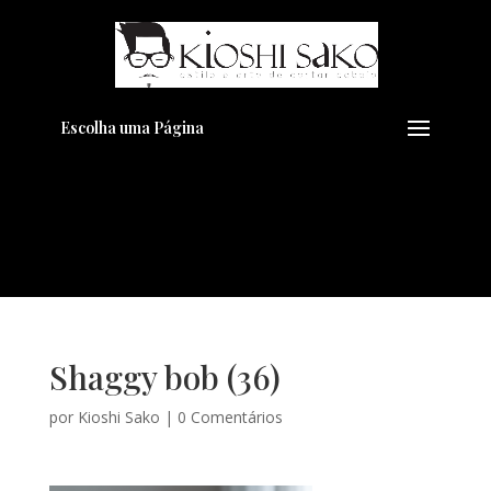
Pensando em transformar seu
+
Visual??
Agende pelo Whatsapp
Escolha uma Página
Shaggy bob (36)
por
Kioshi Sako
|
0 Comentários