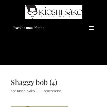
Pensando em transformar seu
+
Visual??
Agende pelo Whatsapp
Escolha uma Página
Shaggy bob (4)
por
Kioshi Sako
|
0 Comentários