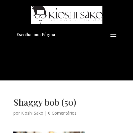
Pensando em transformar seu
+
Visual??
Agende pelo Whatsapp
Escolha uma Página
Shaggy bob (50)
por
Kioshi Sako
|
0 Comentários