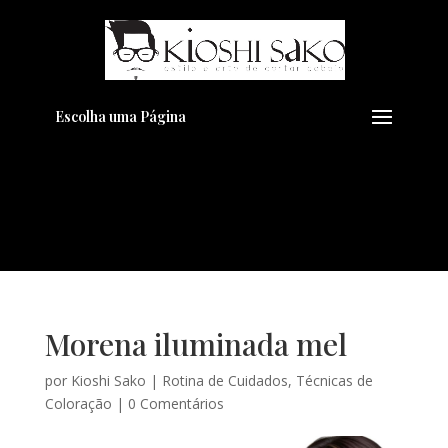
Pensando em transformar seu
+
Visual??
Agende pelo Whatsapp
Escolha uma Página
Morena iluminada mel
por
Kioshi Sako
|
Rotina de Cuidados
,
Técnicas de
Coloração
|
0 Comentários