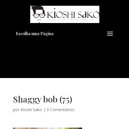
Pensando em transformar seu
+
Visual??
Agende pelo Whatsapp
Escolha uma Página
Shaggy bob (75)
por
Kioshi Sako
|
0 Comentários